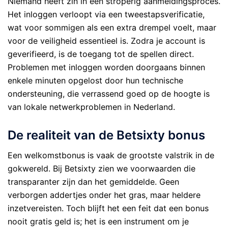
Niemand heeft zin in een stroperig aanmeldingsproces.
Het inloggen verloopt via een tweestapsverificatie,
wat voor sommigen als een extra drempel voelt, maar
voor de veiligheid essentieel is. Zodra je account is
geverifieerd, is de toegang tot de spellen direct.
Problemen met inloggen worden doorgaans binnen
enkele minuten opgelost door hun technische
ondersteuning, die verrassend goed op de hoogte is
van lokale netwerkproblemen in Nederland.
De realiteit van de Betsixty bonus
Een welkomstbonus is vaak de grootste valstrik in de
gokwereld. Bij Betsixty zien we voorwaarden die
transparanter zijn dan het gemiddelde. Geen
verborgen addertjes onder het gras, maar heldere
inzetvereisten. Toch blijft het een feit dat een bonus
nooit gratis geld is; het is een instrument om je