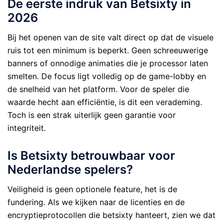
De eerste indruk van Betsixty in
2026
Bij het openen van de site valt direct op dat de visuele
ruis tot een minimum is beperkt. Geen schreeuwerige
banners of onnodige animaties die je processor laten
smelten. De focus ligt volledig op de game-lobby en
de snelheid van het platform. Voor de speler die
waarde hecht aan efficiëntie, is dit een verademing.
Toch is een strak uiterlijk geen garantie voor
integriteit.
Is Betsixty betrouwbaar voor
Nederlandse spelers?
Veiligheid is geen optionele feature, het is de
fundering. Als we kijken naar de licenties en de
encryptieprotocollen die betsixty hanteert, zien we dat