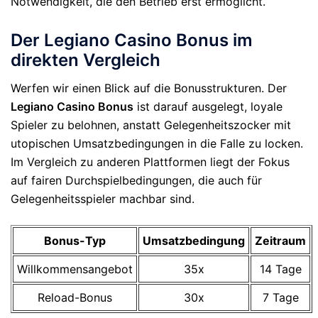
Notwendigkeit, die den Betrieb erst ermöglicht.
Der Legiano Casino Bonus im
direkten Vergleich
Werfen wir einen Blick auf die Bonusstrukturen. Der
Legiano Casino Bonus
ist darauf ausgelegt, loyale
Spieler zu belohnen, anstatt Gelegenheitszocker mit
utopischen Umsatzbedingungen in die Falle zu locken.
Im Vergleich zu anderen Plattformen liegt der Fokus
auf fairen Durchspielbedingungen, die auch für
Gelegenheitsspieler machbar sind.
Bonus-Typ
Umsatzbedingung
Zeitraum
Willkommensangebot
35x
14 Tage
Reload-Bonus
30x
7 Tage