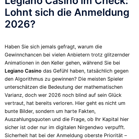
Legiano Casino im Check:
Lohnt sich die Anmeldung
2026?
Haben Sie sich jemals gefragt, warum die
Gewinnchancen bei vielen Anbietern trotz glitzernder
Animationen in den Keller gehen, während Sie bei
Legiano Casino
das Gefühl haben, tatsächlich gegen
den Algorithmus zu gewinnen? Die meisten Spieler
unterschätzen die Bedeutung der mathematischen
Varianz, doch wer 2026 noch blind auf sein Glück
vertraut, hat bereits verloren. Hier geht es nicht um
bunte Bilder, sondern um harte Fakten,
Auszahlungsquoten und die Frage, ob Ihr Kapital hier
sicher ist oder nur im digitalen Nirgendwo verpufft.
Sicherheit hat bei der Anmeldung oberste Priorität –