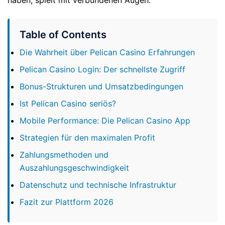
haben, spielt mit verbundenen Augen.
Table of Contents
Die Wahrheit über Pelican Casino Erfahrungen
Pelican Casino Login: Der schnellste Zugriff
Bonus-Strukturen und Umsatzbedingungen
Ist Pelican Casino seriös?
Mobile Performance: Die Pelican Casino App
Strategien für den maximalen Profit
Zahlungsmethoden und
Auszahlungsgeschwindigkeit
Datenschutz und technische Infrastruktur
Fazit zur Plattform 2026