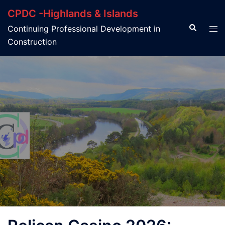
Skip
CPDC -Highlands & Islands
to
Search
Tog
Continuing Professional Development in
content
men
Construction