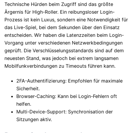
Technische Hürden beim Zugriff sind das größte
Ärgernis für High-Roller. Ein reibungsloser Login-
Prozess ist kein Luxus, sondern eine Notwendigkeit für
das Live-Spiel, bei dem Sekunden über den Einsatz
entscheiden. Wir haben die Latenzzeiten beim Login-
Vorgang unter verschiedenen Netzwerkbedingungen
geprüft. Die Verschlüsselungsstandards sind auf dem
neuesten Stand, was jedoch bei extrem langsamen
Mobilfunkverbindungen zu Timeouts führen kann.
2FA-Authentifizierung: Empfohlen für maximale
Sicherheit.
Browser-Caching: Kann bei Login-Fehlern oft
helfen.
Multi-Device-Support: Synchronisation der
Sitzungen aktiv.