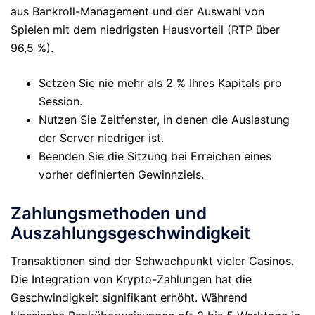
aus Bankroll-Management und der Auswahl von
Spielen mit dem niedrigsten Hausvorteil (RTP über
96,5 %).
Setzen Sie nie mehr als 2 % Ihres Kapitals pro
Session.
Nutzen Sie Zeitfenster, in denen die Auslastung
der Server niedriger ist.
Beenden Sie die Sitzung bei Erreichen eines
vorher definierten Gewinnziels.
Zahlungsmethoden und
Auszahlungsgeschwindigkeit
Transaktionen sind der Schwachpunkt vieler Casinos.
Die Integration von Krypto-Zahlungen hat die
Geschwindigkeit signifikant erhöht. Während