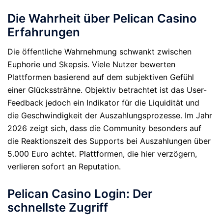
Die Wahrheit über Pelican Casino
Erfahrungen
Die öffentliche Wahrnehmung schwankt zwischen
Euphorie und Skepsis. Viele Nutzer bewerten
Plattformen basierend auf dem subjektiven Gefühl
einer Glückssträhne. Objektiv betrachtet ist das User-
Feedback jedoch ein Indikator für die Liquidität und
die Geschwindigkeit der Auszahlungsprozesse. Im Jahr
2026 zeigt sich, dass die Community besonders auf
die Reaktionszeit des Supports bei Auszahlungen über
5.000 Euro achtet. Plattformen, die hier verzögern,
verlieren sofort an Reputation.
Pelican Casino Login: Der
schnellste Zugriff