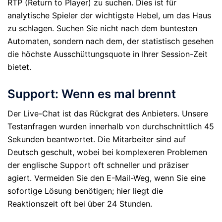
RTP (Return to Player) zu suchen. Dies ist für
analytische Spieler der wichtigste Hebel, um das Haus
zu schlagen. Suchen Sie nicht nach dem buntesten
Automaten, sondern nach dem, der statistisch gesehen
die höchste Ausschüttungsquote in Ihrer Session-Zeit
bietet.
Support: Wenn es mal brennt
Der Live-Chat ist das Rückgrat des Anbieters. Unsere
Testanfragen wurden innerhalb von durchschnittlich 45
Sekunden beantwortet. Die Mitarbeiter sind auf
Deutsch geschult, wobei bei komplexeren Problemen
der englische Support oft schneller und präziser
agiert. Vermeiden Sie den E-Mail-Weg, wenn Sie eine
sofortige Lösung benötigen; hier liegt die
Reaktionszeit oft bei über 24 Stunden.