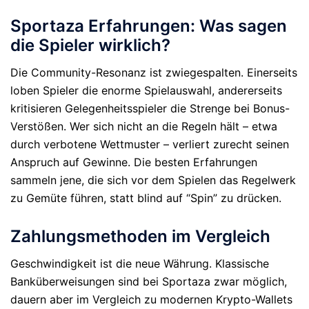
Sportaza Erfahrungen: Was sagen
die Spieler wirklich?
Die Community-Resonanz ist zwiegespalten. Einerseits
loben Spieler die enorme Spielauswahl, andererseits
kritisieren Gelegenheitsspieler die Strenge bei Bonus-
Verstößen. Wer sich nicht an die Regeln hält – etwa
durch verbotene Wettmuster – verliert zurecht seinen
Anspruch auf Gewinne. Die besten Erfahrungen
sammeln jene, die sich vor dem Spielen das Regelwerk
zu Gemüte führen, statt blind auf “Spin” zu drücken.
Zahlungsmethoden im Vergleich
Geschwindigkeit ist die neue Währung. Klassische
Banküberweisungen sind bei Sportaza zwar möglich,
dauern aber im Vergleich zu modernen Krypto-Wallets