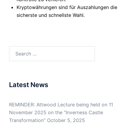
Kryptowährungen sind für Auszahlungen die
sicherste und schnellste Wahl.
Search
for:
Latest News
REMINDER: Attwood Lecture being held on 11
November 2025 on the “Inverness Castle
Transformation”
October 5, 2025