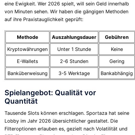
eine Ewigkeit. Wer 2026 spielt, will sein Geld innerhalb
von Minuten sehen. Wir haben die gängigen Methoden
auf ihre Praxistauglichkeit geprüft:
Methode
Auszahlungsdauer
Gebühren
Kryptowährungen
Unter 1 Stunde
Keine
E-Wallets
2-6 Stunden
Gering
Banküberweisung
3-5 Werktage
Bankabhängig
Spielangebot: Qualität vor
Quantität
Tausende Slots können erschlagen. Sportaza hat seine
Lobby im Jahr 2026 übersichtlicher gestaltet. Die
Filteroptionen erlauben es, gezielt nach Volatilität und