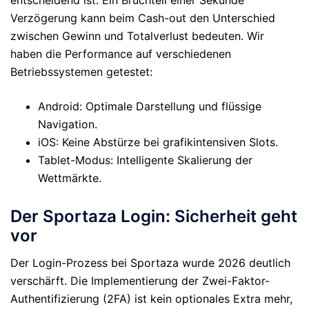
entscheidend ist. Ein Bruchteil einer Sekunde
Verzögerung kann beim Cash-out den Unterschied
zwischen Gewinn und Totalverlust bedeuten. Wir
haben die Performance auf verschiedenen
Betriebssystemen getestet:
Android: Optimale Darstellung und flüssige
Navigation.
iOS: Keine Abstürze bei grafikintensiven Slots.
Tablet-Modus: Intelligente Skalierung der
Wettmärkte.
Der Sportaza Login: Sicherheit geht
vor
Der Login-Prozess bei Sportaza wurde 2026 deutlich
verschärft. Die Implementierung der Zwei-Faktor-
Authentifizierung (2FA) ist kein optionales Extra mehr,