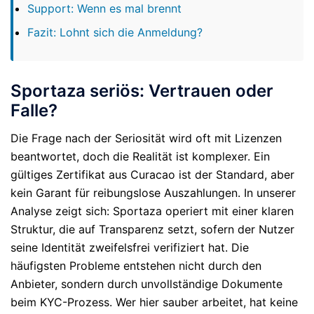
Support: Wenn es mal brennt
Fazit: Lohnt sich die Anmeldung?
Sportaza seriös: Vertrauen oder
Falle?
Die Frage nach der Seriosität wird oft mit Lizenzen
beantwortet, doch die Realität ist komplexer. Ein
gültiges Zertifikat aus Curacao ist der Standard, aber
kein Garant für reibungslose Auszahlungen. In unserer
Analyse zeigt sich: Sportaza operiert mit einer klaren
Struktur, die auf Transparenz setzt, sofern der Nutzer
seine Identität zweifelsfrei verifiziert hat. Die
häufigsten Probleme entstehen nicht durch den
Anbieter, sondern durch unvollständige Dokumente
beim KYC-Prozess. Wer hier sauber arbeitet, hat keine