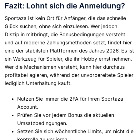
Fazit: Lohnt sich die Anmeldung?
Sportaza ist kein Ort für Anfänger, die das schnelle
Glück suchen, ohne sich einzulesen. Wer jedoch
Disziplin mitbringt, die Bonusbedingungen versteht
und auf moderne Zahlungsmethoden setzt, findet hier
eine der stabilsten Plattformen des Jahres 2026. Es ist
ein Werkzeug für Spieler, die ihr Hobby ernst nehmen.
Wer die Mechanismen versteht, kann hier durchaus
profitabel agieren, während der unvorbereitete Spieler
lediglich Unterhaltung kauft.
Nutzen Sie immer die 2FA für Ihren Sportaza
Account.
Prüfen Sie vor jedem Bonus die aktuellen
Umsatzbedingungen.
Setzen Sie sich wöchentliche Limits, um nicht die
Kontrolle zu verlieren.