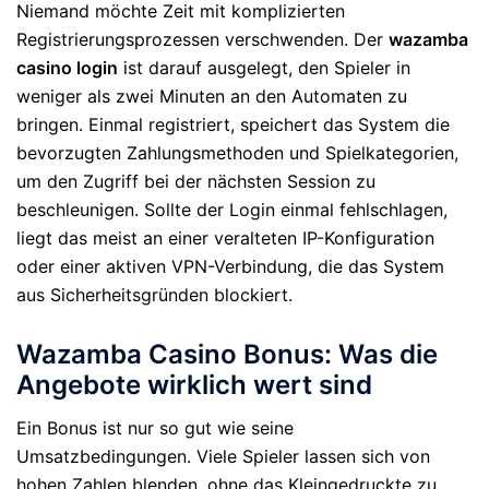
Niemand möchte Zeit mit komplizierten
Registrierungsprozessen verschwenden. Der
wazamba
casino login
ist darauf ausgelegt, den Spieler in
weniger als zwei Minuten an den Automaten zu
bringen. Einmal registriert, speichert das System die
bevorzugten Zahlungsmethoden und Spielkategorien,
um den Zugriff bei der nächsten Session zu
beschleunigen. Sollte der Login einmal fehlschlagen,
liegt das meist an einer veralteten IP-Konfiguration
oder einer aktiven VPN-Verbindung, die das System
aus Sicherheitsgründen blockiert.
Wazamba Casino Bonus: Was die
Angebote wirklich wert sind
Ein Bonus ist nur so gut wie seine
Umsatzbedingungen. Viele Spieler lassen sich von
hohen Zahlen blenden, ohne das Kleingedruckte zu