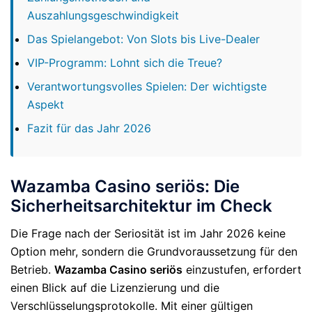
Auszahlungsgeschwindigkeit
Das Spielangebot: Von Slots bis Live-Dealer
VIP-Programm: Lohnt sich die Treue?
Verantwortungsvolles Spielen: Der wichtigste
Aspekt
Fazit für das Jahr 2026
Wazamba Casino seriös: Die
Sicherheitsarchitektur im Check
Die Frage nach der Seriosität ist im Jahr 2026 keine
Option mehr, sondern die Grundvoraussetzung für den
Betrieb.
Wazamba Casino seriös
einzustufen, erfordert
einen Blick auf die Lizenzierung und die
Verschlüsselungsprotokolle. Mit einer gültigen