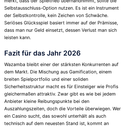
merkt, dass der Spieltrieb überhandnimmt, sollte die
Selbstausschluss-Option nutzen. Es ist ein Instrument
der Selbstkontrolle, kein Zeichen von Schwäche.
Seriöses Glücksspiel basiert immer auf der Prämisse,
dass man nur Geld einsetzt, dessen Verlust man sich
leisten kann.
Fazit für das Jahr 2026
Wazamba bleibt einer der stärksten Konkurrenten auf
dem Markt. Die Mischung aus Gamification, einem
breiten Spielportfolio und einer soliden
Sicherheitsstruktur macht es für Einsteiger wie Profis
gleichermaßen attraktiv. Zwar gibt es wie bei jedem
Anbieter kleine Reibungspunkte bei den
Auszahlungszeiten, doch die Vorteile überwiegen. Wer
ein Casino sucht, das sowohl unterhält als auch
technisch auf dem neuesten Stand ist, kommt an