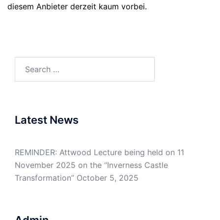
diesem Anbieter derzeit kaum vorbei.
Search
for:
Latest News
REMINDER: Attwood Lecture being held on 11
November 2025 on the “Inverness Castle
Transformation”
October 5, 2025
Admin