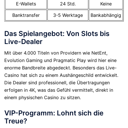
E-Wallets
24 Std.
Keine
Banktransfer
3-5 Werktage
Bankabhängig
Das Spielangebot: Von Slots bis
Live-Dealer
Mit über 4.000 Titeln von Providern wie NetEnt,
Evolution Gaming und Pragmatic Play wird hier eine
enorme Bandbreite abgedeckt. Besonders das Live-
Casino hat sich zu einem Aushängeschild entwickelt.
Die Dealer sind professionell, die Übertragungen
erfolgen in 4K, was das Gefühl vermittelt, direkt in
einem physischen Casino zu sitzen.
VIP-Programm: Lohnt sich die
Treue?