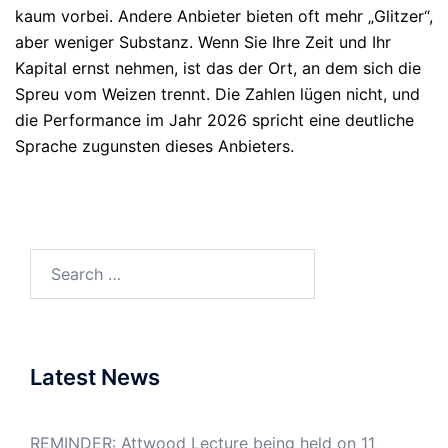
kaum vorbei. Andere Anbieter bieten oft mehr „Glitzer“,
aber weniger Substanz. Wenn Sie Ihre Zeit und Ihr
Kapital ernst nehmen, ist das der Ort, an dem sich die
Spreu vom Weizen trennt. Die Zahlen lügen nicht, und
die Performance im Jahr 2026 spricht eine deutliche
Sprache zugunsten dieses Anbieters.
Search
for:
Latest News
REMINDER: Attwood Lecture being held on 11