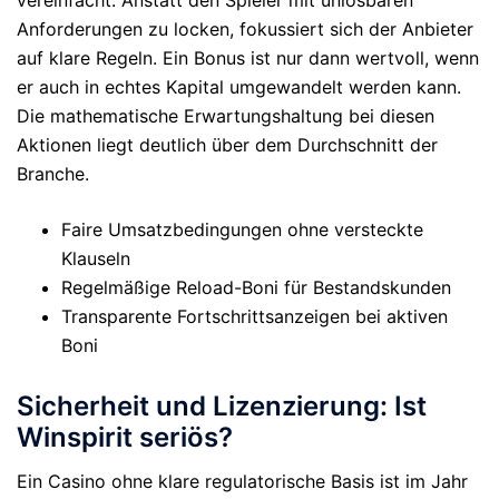
Anforderungen zu locken, fokussiert sich der Anbieter
auf klare Regeln. Ein Bonus ist nur dann wertvoll, wenn
er auch in echtes Kapital umgewandelt werden kann.
Die mathematische Erwartungshaltung bei diesen
Aktionen liegt deutlich über dem Durchschnitt der
Branche.
Faire Umsatzbedingungen ohne versteckte
Klauseln
Regelmäßige Reload-Boni für Bestandskunden
Transparente Fortschrittsanzeigen bei aktiven
Boni
Sicherheit und Lizenzierung: Ist
Winspirit seriös?
Ein Casino ohne klare regulatorische Basis ist im Jahr