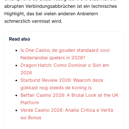
abrupten Verbindungsabbrüchen ist ein technisches
Highlight, das bei vielen anderen Anbietern
schmerzlich vermisst wird.
Read also
Is One Casino de gouden standaard voor
Nederlandse spelers in 2026?
Dragon Hatch: Como Dominar o Slot em
2026
Starburst Review 2026: Waarom deze
gokkast nog steeds de koning is
Betfair Casino 2026: A Brutal Look at the UK
Platform
Verde Casino 2026: Analisi Critica e Verità
sui Bonus