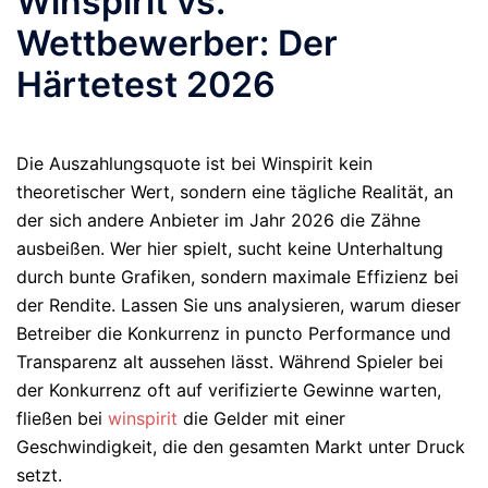
Winspirit vs.
Wettbewerber: Der
Härtetest 2026
Die Auszahlungsquote ist bei Winspirit kein
theoretischer Wert, sondern eine tägliche Realität, an
der sich andere Anbieter im Jahr 2026 die Zähne
ausbeißen. Wer hier spielt, sucht keine Unterhaltung
durch bunte Grafiken, sondern maximale Effizienz bei
der Rendite. Lassen Sie uns analysieren, warum dieser
Betreiber die Konkurrenz in puncto Performance und
Transparenz alt aussehen lässt. Während Spieler bei
der Konkurrenz oft auf verifizierte Gewinne warten,
fließen bei
winspirit
die Gelder mit einer
Geschwindigkeit, die den gesamten Markt unter Druck
setzt.