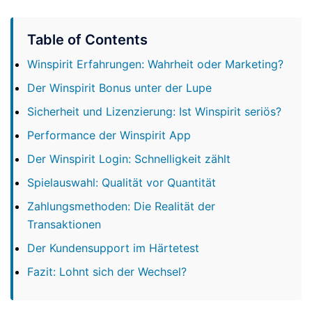
Table of Contents
Winspirit Erfahrungen: Wahrheit oder Marketing?
Der Winspirit Bonus unter der Lupe
Sicherheit und Lizenzierung: Ist Winspirit seriös?
Performance der Winspirit App
Der Winspirit Login: Schnelligkeit zählt
Spielauswahl: Qualität vor Quantität
Zahlungsmethoden: Die Realität der
Transaktionen
Der Kundensupport im Härtetest
Fazit: Lohnt sich der Wechsel?