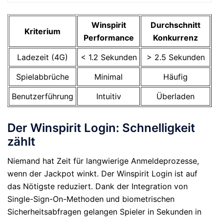
Winspirit
Durchschnitt
Kriterium
Performance
Konkurrenz
Ladezeit (4G)
< 1.2 Sekunden
> 2.5 Sekunden
Spielabbrüche
Minimal
Häufig
Benutzerführung
Intuitiv
Überladen
Der Winspirit Login: Schnelligkeit
zählt
Niemand hat Zeit für langwierige Anmeldeprozesse,
wenn der Jackpot winkt. Der Winspirit Login ist auf
das Nötigste reduziert. Dank der Integration von
Single-Sign-On-Methoden und biometrischen
Sicherheitsabfragen gelangen Spieler in Sekunden in