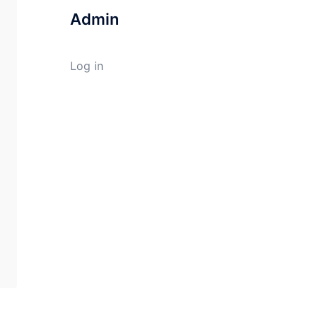
Admin
Log in