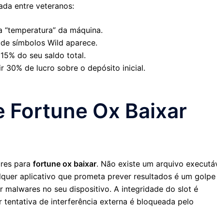
tada entre veteranos:
 a “temperatura” da máquina.
de símbolos Wild aparece.
 15% do seu saldo total.
r 30% de lucro sobre o depósito inicial.
 Fortune Ox Baixar
ares para
fortune ox baixar
. Não existe um arquivo executá
lquer aplicativo que prometa prever resultados é um golpe
 malwares no seu dispositivo. A integridade do slot é
r tentativa de interferência externa é bloqueada pelo