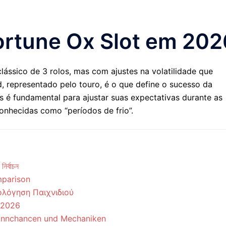
ortune Ox Slot em 202
ssico de 3 rolos, mas com ajustes na volatilidade que
, representado pelo touro, é o que define o sucesso da
s é fundamental para ajustar suas expectativas durante as
nhecidas como “períodos de frio”.
ির্বাচন
mparison
ολόγηση Παιχνιδιού
o 2026
innchancen und Mechaniken