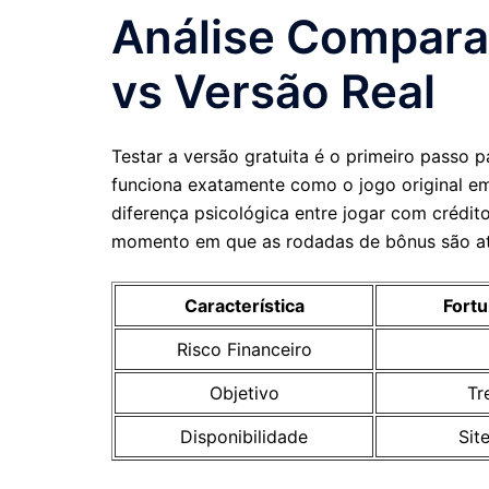
Análise Compara
vs Versão Real
Testar a versão gratuita é o primeiro passo
funciona exatamente como o jogo original e
diferença psicológica entre jogar com créditos 
momento em que as rodadas de bônus são at
Característica
Fort
Risco Financeiro
Objetivo
Tr
Disponibilidade
Sit