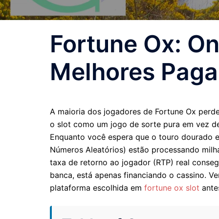
Fortune Ox: On
Melhores Pag
A maioria dos jogadores de Fortune Ox perde
o slot como um jogo de sorte pura em vez de
Enquanto você espera que o touro dourado e
Números Aleatórios) estão processando mil
taxa de retorno ao jogador (RTP) real conseg
banca, está apenas financiando o cassino. V
plataforma escolhida em
fortune ox slot
antes