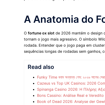
A Anatomia do F
O
fortune ox slot
de 2026 mantém o design clá
tornam o jogo mais agressivo. O símbolo Wild
rodada. Entender que o jogo paga em cluster
sequências longas de rodadas sem ganhos, co
Read also
Funky Time বনাম অন্যান্য গেম: ২০২৬ সালের সেরা ন
Cazeus vs Top UK Casinos: 2026 Co
Spinanga Casino 2026: Η Πλήρης Αξι
Bons Cassino: Análise Real e Veredit
Book of Dead 2026: Analyse der Gew