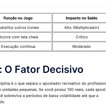
Função no Jogo
Impacto no Saldo
ubstitui outros ícones
Alto (Multiplicador)
Ocorre com tela cheia
Crítico
Execução contínua
Moderado
 O Fator Decisivo
iplina é o que separa o apostador recreativo do profissiona
m unidades pequenas. Se você possui 100 reais, cada apost
cê sobreviva a períodos de baixa volatilidade até que a
do.