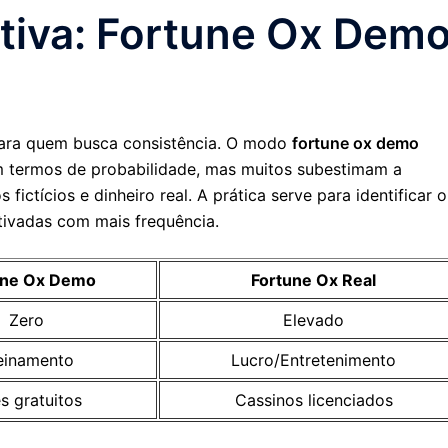
tiva: Fortune Ox Dem
 para quem busca consistência. O modo
fortune ox demo
m termos de probabilidade, mas muitos subestimam a
fictícios e dinheiro real. A prática serve para identificar o
ivadas com mais frequência.
une Ox Demo
Fortune Ox Real
Zero
Elevado
einamento
Lucro/Entretenimento
es gratuitos
Cassinos licenciados